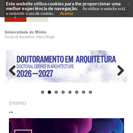
Este website utiliza cookies para lhe proporcionar uma
x
melhor experiência de navegação.
Ao utilizar o website está
Aceitar
a consentir o uso de cookies.
Previous
Next
ENSINO