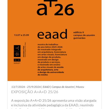
13/7/2026 - 25/9/2026 | EAAD | Campus de Azurém | Museu
EXPOSIÇÃO A+A+D 25/26
A exposição A+A+D 25/26 apresenta uma visão alargada
e inclusiva da atividade pedagógica da EAAD, reunindo