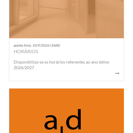
quinta-feira, 10/9/2026 | EAAD
HORÁRIOS
Disponibiliza-se os horários referentes ao ano letivo
2026/2027