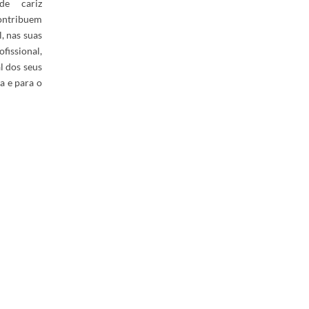
 de cariz
contribuem
, nas suas
ofissional,
al dos seus
a e para o