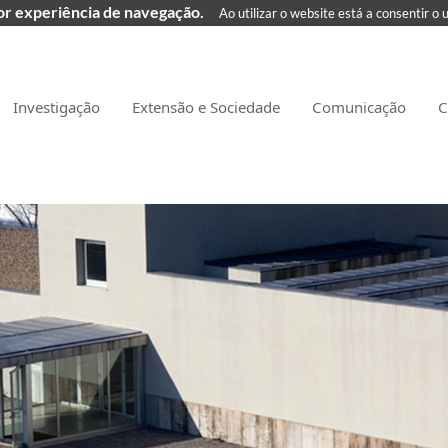
hor experiência de navegação.
Ao utilizar o website está a consentir o 
Investigação
Extensão e Sociedade
Comunicação
C