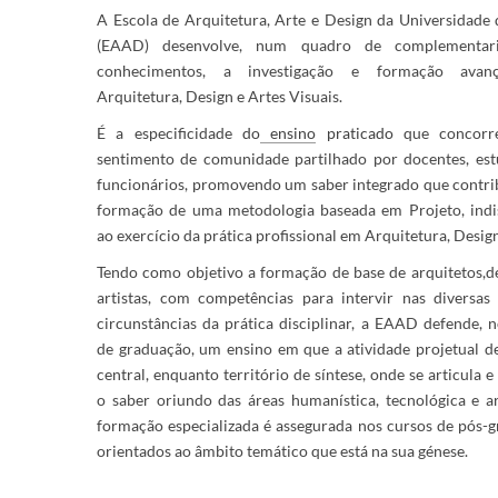
A Escola de Arquitetura, Arte e Design da Universidade
(EAAD) desenvolve, num quadro de complementar
conhecimentos, a investigação e formação ava
Arquitetura, Design e Artes Visuais. ​
É a especificidade
do
ensino
praticado
que concorr
sentimento de comunidade partilhado por docentes, est
funcionários, promovendo um saber integrado que contrib
formação de uma metodologia baseada em Proje​to, indi
ao exercício da prática profissional em Arquitetura, Design e
T
endo como objetivo a formação de base de arquitetos,​
d
artistas​, com competências para intervir nas diversas 
circunstâncias da prática disciplinar, a EAAD defende, 
de graduação, um ensino em que a atividade projetual de
central, enquanto território de síntese, onde se articula 
o saber oriundo das áreas humanística, tecnológica e ar
formação especializada é assegurada nos cursos de pós-g
orientados ao âmbito temático que está na sua génese.
​​​​​​​​​​​​​​​​​​​​​​​​​​​​​​​​​​​​​​​​