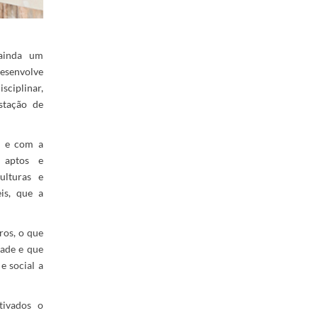
ainda um
esenvolve
ciplinar,
estação de
o e com a
 aptos e
ulturas e
is, que a
os, o que
dade e que
e social a
tivados o