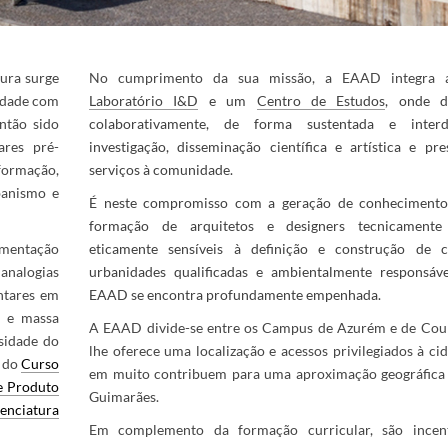
ura surge
No cumprimento da sua missão, a EAAD integra 
idade com
Laboratório I&D
e um
Centro de Estu​dos
, onde d
ntão sido
colaborativamente, de forma sustentada e interdis
ares pré-
investigação, disseminação científica e artística e pr
formação,
serviços à comunidade.
banismo e
É neste compromisso com a geração de conheciment
formação de arquitetos e designers tecnicamente
imentação
eticamente sensíveis à definição e construção de c
nalogias
urbanidades qualificadas e ambientalmente responsáve
ntares em
EAAD se encontra profundamente empenhada.
o e massa
A EAAD divide-se entre os Campus de Azurém e de Cour
rsidade do
lhe oferece uma localização e acessos privilegiados à ci
 do
Curso
em muito contribuem para uma aproximação geográfica 
e Produto
Guimarães.
cenciatura
​​Em complemento da formação c​urricular, são incen