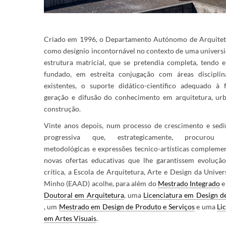
Criado em 1996, o Departamento Autónomo de Arquitet
como desígnio incontornável no contexto de uma univers
estrutura matricial, que se pretendia completa, tendo e
fundado, em estreita conjugação com áreas disciplin
existentes, o suporte didático-científico adequado à 
geração e difusão do conhecimento em arquitetura, ur
construção.
Vinte anos depois, num processo de crescimento e sed
progressiva que, estrategicamente, procurou a
metodológicas e expressões tecnico-artísticas compleme
novas ofertas educativas que lhe garantissem evoluçã
crítica, a Escola de Arquitetura, Arte e Design da Unive
Minho (EAAD) ​acolhe, para além do
Mestrado Integrado
e
Doutoral em Arquitetura
, uma
Licenciatura em Design d
, um
Mestrado em Design de Produto e Serviços
e uma
Li
em Artes Visu​ais
.