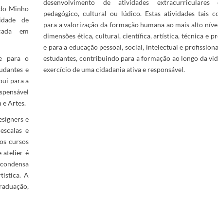
desenvolvimento de atividades extracurriculares
 do Minho
pedagógico, cultural ou lúdico. Estas atividades tais 
idade de
para a valorização da formação humana ao mais alto nível
nçada em
dimensões ética, cultural, científica, artística, técnica e pr
e para a educação pessoal, social, intelectual e profission
e para o
estudantes, contribuindo para a formação ao longo da vid
udantes e
exercício de uma cidadania ativa e responsável.
ui para a
spensável
 Artes.​​
esigners ​e
escalas e
nos cursos
 atelier é
e condensa
tística. A
raduação,