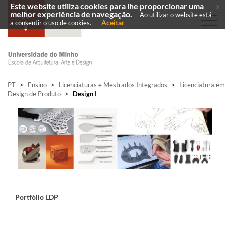
Este website utiliza cookies para lhe proporcionar uma
x
melhor experiência de navegação.
Ao utilizar o website está
Aceitar
a consentir o uso de cookies.
PT
>
Ensino
>
Licenciaturas e Mestrados Integrados
>
Licenciatura em
Design de Produto
>
Design I
Portfólio LDP