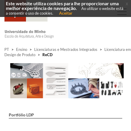
Este website utiliza cookies para lhe proporcionar uma
x
melhor experiência de navegação.
Ao utilizar o website está
Aceitar
a consentir o uso de cookies.
PT
>
Ensino
>
Licenciaturas e Mestrados Integrados
>
Licenciatura em
Design de Produto
>
ReCD
Portfólio LDP